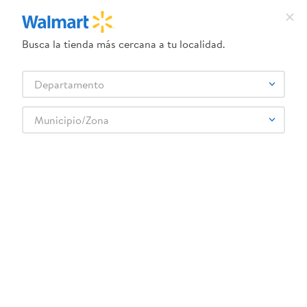
Busca la tienda más cercana a tu localidad.
¿Qué estás buscando?
Departamento
TÉRMINOS MÁS BUSCADOS
Selecciona tu tienda
1
.
crema dove serum
Municipio/Zona
Juguetes
Figuras de acción y coleccionables
Personajes
2
.
dove uv
Figura The Avengers Titan Hero Hulk
3
.
herbal essences
4
.
ego
5
.
serums corporales dove
6
.
gillette venus
:
5010993812783
7
.
pañales
Figura The Avengers Titan Hero Hulk
8
.
goodyear
Comentarios
9
.
dove