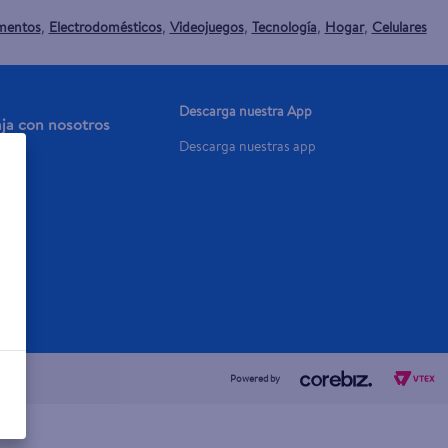
mentos
Electrodomésticos
Videojuegos
Tecnología
Hogar
Celulares
,
,
,
,
,
Descarga nuestra App
aja con nosotros
Descarga nuestras app
a Ya
Powered by