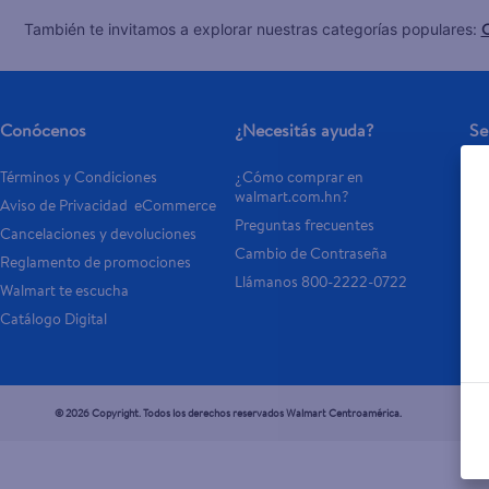
C
También te invitamos a explorar nuestras categorías populares:
Conócenos
¿Necesitás ayuda?
Se
Términos y Condiciones
¿Cómo comprar en 
Tar
walmart.com.hn?
Aviso de Privacidad  eCommerce 
Otr
Preguntas frecuentes
Cancelaciones y devoluciones
- 
Cambio de Contraseña
Reglamento de promociones
- P
Llámanos 800-2222-0722
Walmart te escucha
Catálogo Digital
© 2026 Copyright. Todos los derechos reservados Walmart Centroamérica.