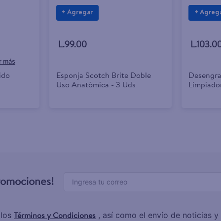
+ Agregar
+ Agreg
L.99.00
L.103.0
ido
Esponja Scotch Brite Doble
Desengra
Uso Anatómica - 3 Uds
Limpiado
Naranja 
promociones!
Términos y Condiciones
 los
, así como el envío de noticias 