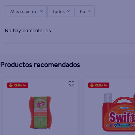
Más reciente
Todos
ES
Fibra Scrub Daddy Borrador Eraser - 2 Uds
L.251.00
No hay comentarios.
Productos recomendados