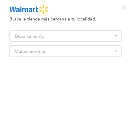
Busca la tienda más cercana a tu localidad.
¿Qué estás buscando?
Departamento
TÉRMINOS MÁS BUSCADOS
Selecciona tu tienda
1
.
crema dove serum
Municipio/Zona
2
.
herbal essences
3
.
dove uv
4
.
ego
5
.
serums corporales dove
6
.
gillette venus
7
.
dove
8
.
goodyear
9
.
pañales