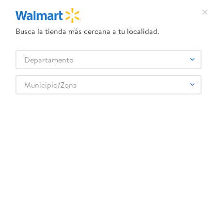
Busca la tienda más cercana a tu localidad.
¿Qué estás buscando?
Departamento
TÉRMINOS MÁS BUSCADOS
Selecciona tu tienda
1
.
crema dove serum
Municipio/Zona
2
.
dove uv
3
.
herbal essences
4
.
ego
5
.
serums corporales dove
6
.
gillette venus
7
.
pañales
8
.
goodyear
9
.
dove