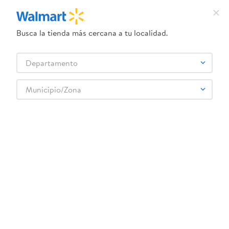
Busca la tienda más cercana a tu localidad.
¿Qué estás buscando?
Departamento
TÉRMINOS MÁS BUSCADOS
Selecciona tu tienda
1
.
herbal essences
Municipio/Zona
Higiene y Belleza
Cuidado Corporal
Lociones y Mantecas
2
.
dove uv
Espuma Smoothn Shine Control 200ml
3
.
crema dove serum
4
.
ego
5
.
gillette venus
6
.
serums corporales dove
:
7501199427874
7
.
dove
Espuma Smoothn Shine Control 200ml
8
.
pañales
Comentarios
☆
☆
☆
☆
☆
(
0
)
9
.
desodorante dove