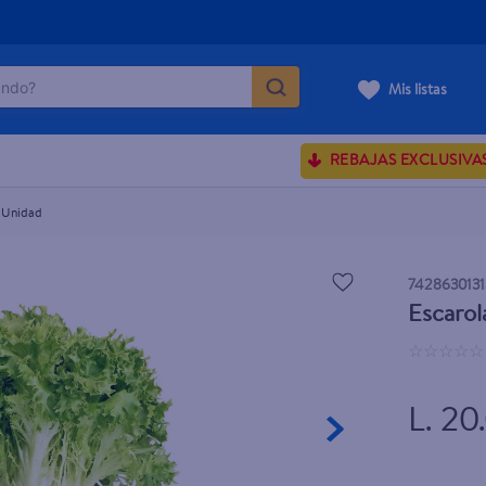
do?
Mis listas
ÁS BUSCADOS
REBAJAS EXCLUSIVA
sences
- Unidad
rporales dove
7428630131
Escarol
enus
☆
☆
☆
☆
☆
L. 20