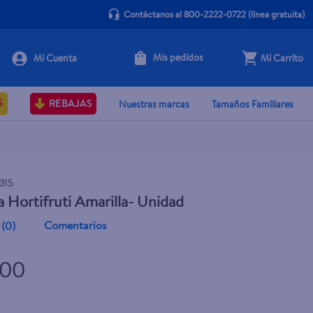
Contáctanos al 800-2222-0722
(línea gratuita)
Mis pedidos
Mi Carrito
+ Agregar
S
REBAJAS
Nuestras marcas
Tamaños Familiares
315
a Hortifruti Amarilla- Unidad
Comentarios
(
0
)
.00