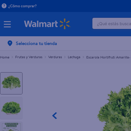
¿Cómo comprar?
¿Qué estás buscan
Escarola Hortifruti Amarilla- Unidad
L.20.00
TÉRMINOS M
Selecciona tu tienda
1
.
dove uv
2
.
herbal es
Frutas y Verduras
Verduras
Lechuga
Escarola Hortifruti Amarilla
3
.
ego
4
.
serums co
5
.
gillette v
6
.
dove
7
.
pañales
8
.
aceite
9
.
goodyear