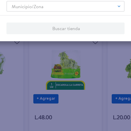
Municipio/Zona
Buscar tienda
+ Agregar
+ Agreg
L.48.00
L.20.00