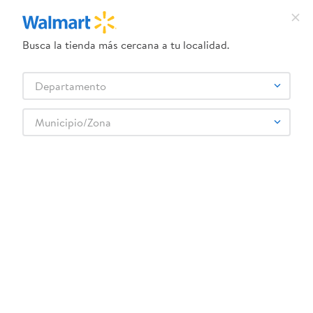
Busca la tienda más cercana a tu localidad.
¿Qué estás buscando?
Departamento
TÉRMINOS MÁS BUSCADOS
Selecciona tu tienda
1
.
crema dove serum
Municipio/Zona
2
.
dove uv
enzimas-de-papaya-now-180-gr-7
3
.
herbal essences
OOPS!
4
.
ego
5
.
serums corporales dove
No encontramos ningún resultado para
"
enzimas-de-papaya-now-180-gr-7
"
6
.
gillette venus
¿Qué debo hacer?
7
.
pañales
8
.
goodyear
Comprueba los términos ingresados
Intenta utilizar una sola palabra
9
.
dove