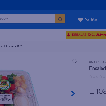
do?
Mis listas
ÁS BUSCADOS
REBAJAS EXCLUSIVA
ve serum
sences
na Primavera 12 Oz
060831200
Ensalad
rporales dove
☆
☆
☆
☆
☆
enus
L. 10