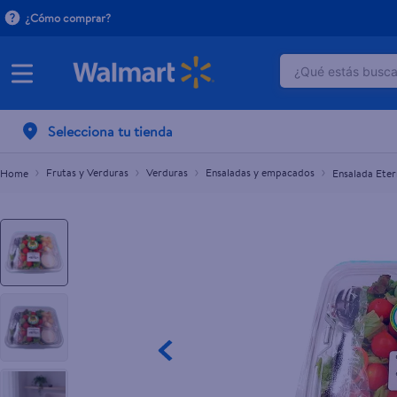
¿Cómo comprar?
¿Qué estás buscan
Ensalada Eterna Primavera 12 Oz
L.108.30
TÉRMINOS M
Selecciona tu tienda
1
.
crema do
2
.
herbal es
Frutas y Verduras
Verduras
Ensaladas y empacados
Ensalada Eter
3
.
dove uv
4
.
ego
5
.
serums co
6
.
gillette v
7
.
dove
8
.
goodyear
9
.
pañales