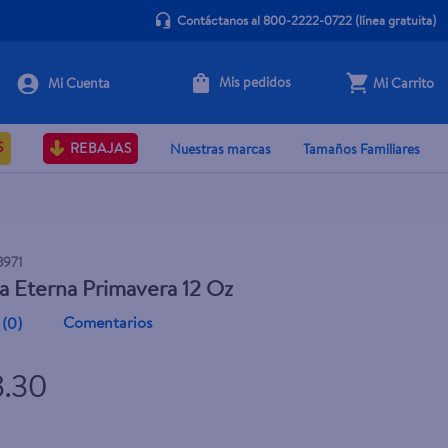
Contáctanos al 800-2222-0722
(línea gratuita)
Mis pedidos
Mi Carrito
+ Agregar
S
REBAJAS
Nuestras marcas
Tamaños Familiares
3971
a Eterna Primavera 12 Oz
Comentarios
(
0
)
8.30