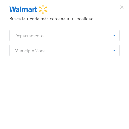
Busca la tienda más cercana a tu localidad.
¿Qué estás buscando?
Departamento
TÉRMINOS MÁS BUSCADOS
Selecciona tu tienda
1
.
crema dove serum
Municipio/Zona
Abarrotes
Azúcar y Postres
Sustituto de Azúcar
2
.
herbal essences
Azúcar Enerzucar Moren Estevia100s - 300 g
3
.
dove uv
4
.
ego
5
.
serums corporales dove
6
.
gillette venus
:
7429905703015
7
.
dove
Azúcar Enerzucar Moren Estevia100s - 300
g
8
.
goodyear
9
.
pañales