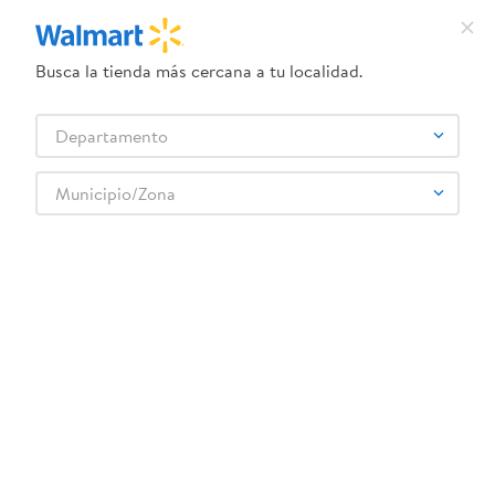
Busca la tienda más cercana a tu localidad.
¿Qué estás buscando?
Departamento
TÉRMINOS MÁS BUSCADOS
Selecciona tu tienda
1
.
herbal essences
Municipio/Zona
2
.
dove uv
3
.
crema dove serum
4
.
ego
5
.
gillette venus
6
.
serums corporales dove
7
.
dove
8
.
pañales
9
.
desodorante dove