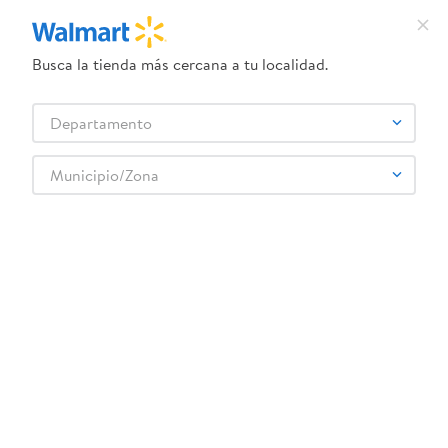
Busca la tienda más cercana a tu localidad.
¿Qué estás buscando?
Departamento
TÉRMINOS MÁS BUSCADOS
Selecciona tu tienda
1
.
crema dove serum
Municipio/Zona
Panadería y tortillería
Pan Dulce
Empacados
2
.
herbal essences
Base para pizza Mission empaque - 350 g
3
.
dove uv
4
.
ego
5
.
gillette venus
6
.
serums corporales dove
:
7441000726300
7
.
dove
Base para pizza Mission empaque - 350 g
8
.
pañales
Comentarios
9
.
aceite