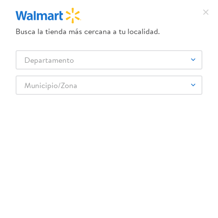
Busca la tienda más cercana a tu localidad.
¿Qué estás buscando?
Departamento
TÉRMINOS MÁS BUSCADOS
Selecciona tu tienda
1
.
crema dove serum
Municipio/Zona
Deportes
Fitness
Accesorios fitness
2
.
herbal essences
Ejercitador K6 doble rueda
3
.
dove uv
4
.
ego
5
.
serums corporales dove
6
.
gillette venus
:
7595624670904
7
.
dove
Ejercitador K6 doble rueda
8
.
goodyear
Comentarios
9
.
pañales