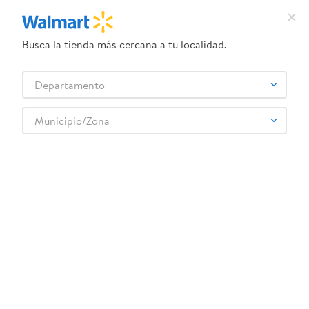
Busca la tienda más cercana a tu localidad.
¿Qué estás buscando?
Departamento
TÉRMINOS MÁS BUSCADOS
Selecciona tu tienda
1
.
herbal essences
Municipio/Zona
2
.
dove uv
durabrand-ventilador-mesa-6-pulgadas
3
.
crema dove serum
OOPS!
4
.
ego
5
.
gillette venus
No encontramos ningún resultado para
"
durabrand-ventilador-mesa-6-
6
.
serums corporales dove
pulgadas
"
7
.
dove
¿Qué debo hacer?
8
.
pañales
Comprueba los términos ingresados
9
.
desodorante dove