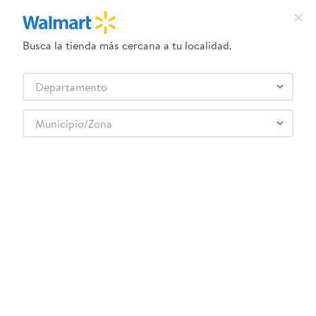
Busca la tienda más cercana a tu localidad.
¿Qué estás buscando?
Departamento
TÉRMINOS MÁS BUSCADOS
Selecciona tu tienda
1
.
crema dove serum
Municipio/Zona
Limpieza
Detergente
Detergente en polvo
2
.
dove uv
Det Polvo Xedex Pe Suav Lavanda 4500 g
3
.
herbal essences
4
.
ego
5
.
serums corporales dove
6
.
gillette venus
:
7401001695340
7
.
pañales
Det Polvo Xedex Pe Suav Lavanda 4500 g
8
.
goodyear
Comentarios
9
.
dove