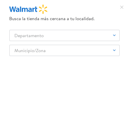
Busca la tienda más cercana a tu localidad.
¿Qué estás buscando?
Departamento
TÉRMINOS MÁS BUSCADOS
Selecciona tu tienda
1
.
herbal essences
Municipio/Zona
Limpieza
Detergente
Detergente en polvo
2
.
dove uv
Det Polvo Xedex Pe Blanc Progress 4500g
3
.
crema dove serum
4
.
ego
5
.
gillette venus
6
.
serums corporales dove
:
7401001695487
7
.
dove
Det Polvo Xedex Pe Blanc Progress 4500g
8
.
pañales
Comentarios
9
.
desodorante dove