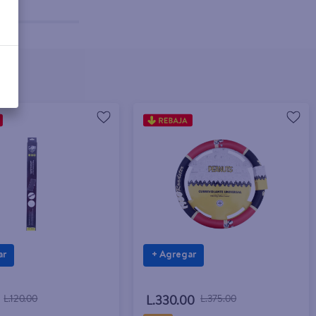
ar
+ Agregar
L.120.00
L.330.00
L.375.00