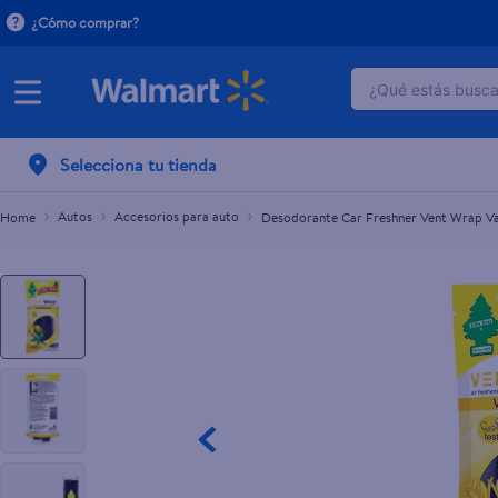
¿Cómo comprar?
¿Qué estás buscan
Desodorante Car Freshner Vent Wrap Vainilla
L.100.00
TÉRMINOS M
Selecciona tu tienda
1
.
dove uv
2
.
herbal es
Autos
Accesorios para auto
Desodorante Car Freshner Vent Wrap Vai
3
.
ego
4
.
serums co
5
.
gillette v
6
.
dove
7
.
pañales
8
.
aceite
9
.
goodyear