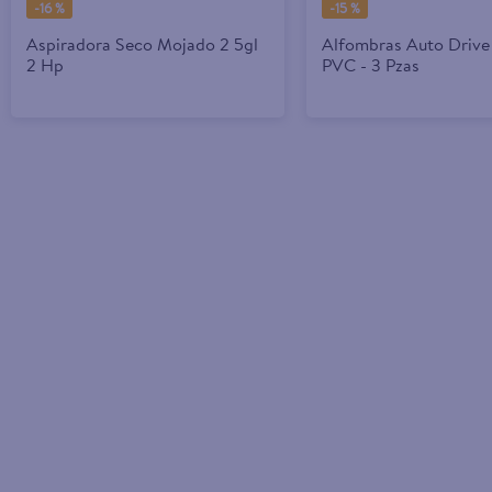
-
16 %
-
15 %
Aspiradora Seco Mojado 2 5gl
Alfombras Auto Drive
2 Hp
PVC - 3 Pzas