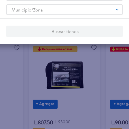
Municipio/Zona
Buscar tienda
Rebaja exclusiva en línea
+ Agregar
+ Agreg
L.807.50
L.950.00
L.90.00