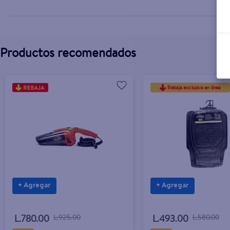
Productos recomendados
Rebaja exclusiva en línea
+ Agregar
+ Agregar
L.780.00
L.925.00
L.493.00
L.580.00