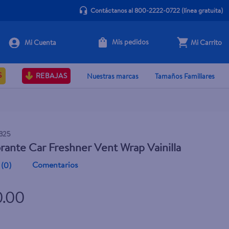
Contáctanos al 800-2222-0722
(línea gratuita)
Mis pedidos
Mi Carrito
+ Agregar
S
REBAJAS
Nuestras marcas
Tamaños Familiares
325
ante Car Freshner Vent Wrap Vainilla
Comentarios
(
0
)
0.00