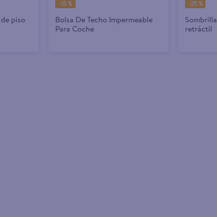
-
15 %
-
25 %
 de piso
Bolsa De Techo Impermeable
Sombrilla
Para Coche
retráctil