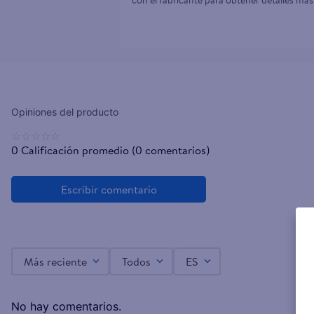
con el fabricante para obtener detalles más
☆
☆
☆
☆
☆
0 Calificación promedio
(0 comentarios)
Más reciente
Todos
ES
No hay comentarios.