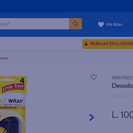
do?
Mis listas
ÁS BUSCADOS
REBAJAS EXCLUSIVA
sences
nilla
rporales dove
0076171527
Desodor
enus
☆
☆
☆
☆
☆
L. 10