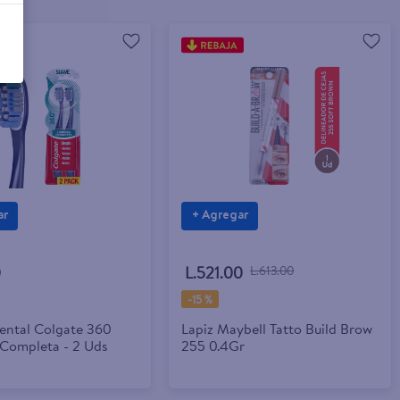
ar
+ Agregar
0
L.521.00
L.613.00
-
15 %
Dental Colgate 360
Lapiz Maybell Tatto Build Brow
 Completa - 2 Uds
255 0.4Gr