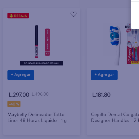
+ Agregar
+ Agregar
L.297.00
L.496.00
L.181.80
-
40 %
Maybelly Delineador Tatto
Cepillo Dental Colgat
Liner 48 Horas Liquido - 1 g
Designer Handles - 2 