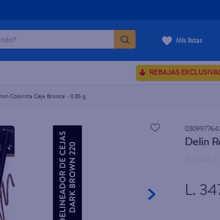
do?
Mis listas
ÁS BUSCADOS
REBAJAS EXCLUSIVA
ve serum
sences
lon Colorsta Ceja Bronce - 0.35 g
030997764
Delin R
rporales dove
☆
☆
☆
☆
☆
enus
L. 34