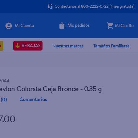
Contáctanos al 800-2222-0722
(línea gratuita)
Mis pedidos
Mi Carrito
+ Agregar
S
REBAJAS
Nuestras marcas
Tamaños Familiares
3044
evlon Colorsta Ceja Bronce - 0.35 g
Comentarios
(
0
)
7.00