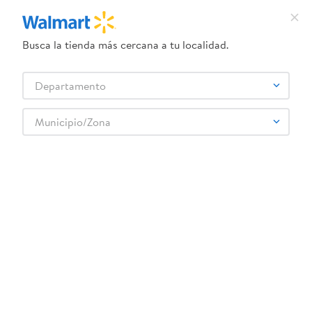
Busca la tienda más cercana a tu localidad.
¿Qué estás buscando?
Departamento
TÉRMINOS MÁS BUSCADOS
Selecciona tu tienda
1
.
crema dove serum
Municipio/Zona
Jugos y Bebidas
Café y Te preparado
Te listo para beber
2
.
herbal essences
Té Frío Del Monte limón lata - 450 ml
3
.
dove uv
4
.
ego
5
.
serums corporales dove
6
.
gillette venus
:
7406189013344
7
.
dove
Té Frío Del Monte limón lata - 450 ml
8
.
goodyear
Comentarios
9
.
pañales