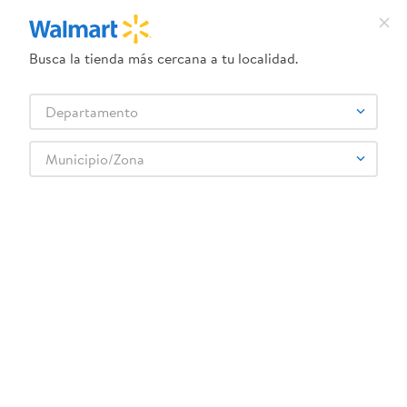
Busca la tienda más cercana a tu localidad.
¿Qué estás buscando?
Departamento
TÉRMINOS MÁS BUSCADOS
Selecciona tu tienda
1
.
dove uv
Municipio/Zona
Deportes
Fitness
Accesorios fitness
2
.
herbal essences
Cuerda K6 para saltar apolo IV
3
.
ego
4
.
serums corporales dove
5
.
gillette venus
6
.
dove
:
7595624662138
7
.
pañales
Cuerda K6 para saltar apolo IV
8
.
aceite
Comentarios
☆
☆
☆
☆
☆
(
0
)
9
.
goodyear