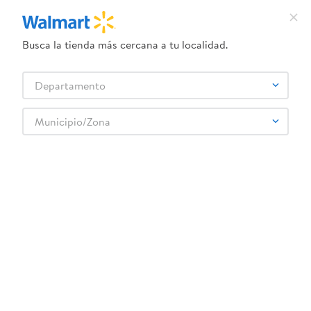
Busca la tienda más cercana a tu localidad.
¿Qué estás buscando?
Departamento
TÉRMINOS MÁS BUSCADOS
Selecciona tu tienda
1
.
crema dove serum
Municipio/Zona
2
.
herbal essences
crema-peinar-herbal-essen-aguacate-300ml-1
3
.
dove uv
OOPS!
4
.
ego
5
.
gillette venus
No encontramos ningún resultado para
"
crema-peinar-herbal-essen-aguacate-
6
.
serums corporales dove
300ml-1
"
7
.
dove
¿Qué debo hacer?
8
.
pañales
Comprueba los términos ingresados
9
.
aceite