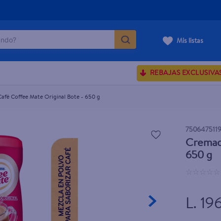
do?
 650 g
Mis listas
ÁS BUSCADOS
REBAJAS EXCLUSIVA
ve serum
sences
afé Coffee Mate Original Bote - 650 g
750647511
Cremado
rporales dove
650 g
enus
☆
☆
☆
☆
☆
L. 19