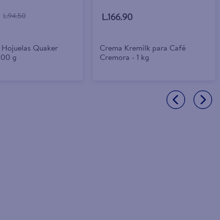
L.94.50
L.166.90
 Hojuelas Quaker
Crema Kremilk para Café
200 g
Cremora - 1 kg