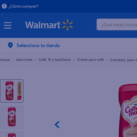
¿Cómo comprar?
¿Qué estás buscan
Cremador para Café Coffee Mate Original Bote -
L.196.70
TÉRMINOS M
Selecciona tu tienda
1
.
crema do
2
.
herbal es
Abarrotes
Café, Té y Sustitutos
Crema para café
Cremador para C
3
.
dove uv
4
.
ego
5
.
serums co
6
.
gillette v
7
.
dove
8
.
goodyear
9
.
pañales