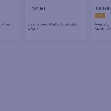
L.124.60
L.84.00
-
11 %
offee
Crema Red White Para Café -
Avena En
454 g
Mosh - 1