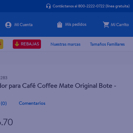
Contáctanos al 800-2222-0722
(línea gratuita)
Mis pedidos
Mi Carrito
+ Agregar
S
REBAJAS
Nuestras marcas
Tamaños Familiares
9283
r para Café Coffee Mate Original Bote -
Comentarios
(
0
)
6.70