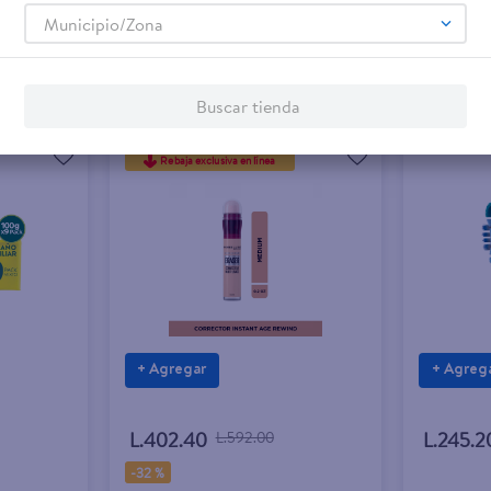
Municipio/Zona
Buscar tienda
Rebaja exclusiva en línea
+ Agregar
+ Agreg
L.402.40
L.592.00
L.245.2
-
32 %