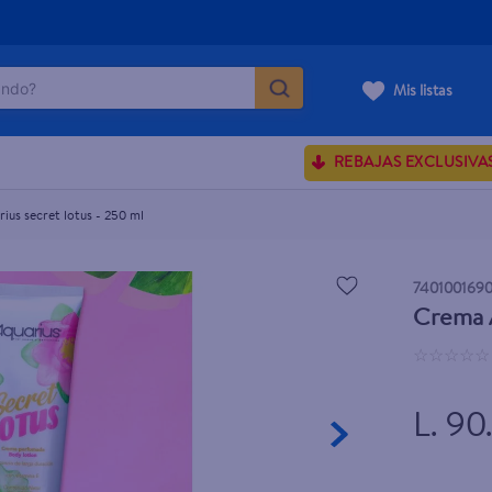
do?
Mis listas
ÁS BUSCADOS
REBAJAS EXCLUSIVA
ve serum
sences
ius secret lotus - 250 ml
7401001690
Crema A
rporales dove
☆
☆
☆
☆
☆
enus
L. 90