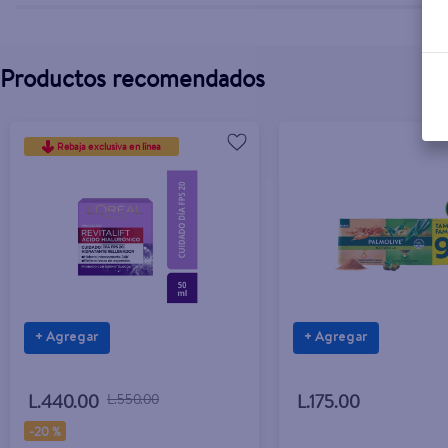
Productos recomendados
Rebaja exclusiva en línea
+ Agregar
+ Agregar
L.440.00
L.550.00
L.175.00
-
20 %