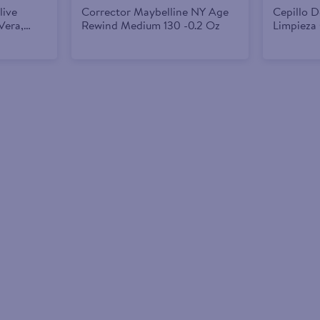
live
Corrector Maybelline NY Age
Cepillo 
Vera,
Rewind Medium 130 -0.2 Oz
Limpieza
a 9 Pack