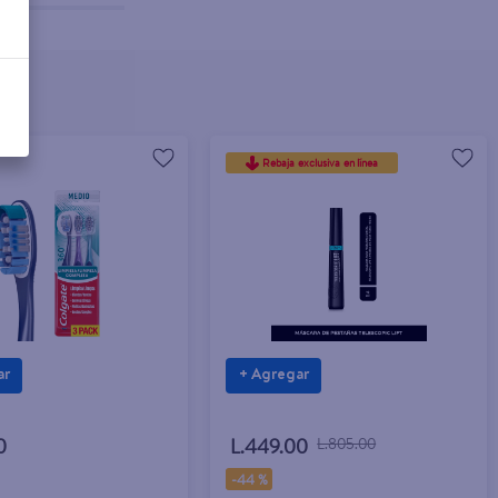
Rebaja exclusiva en línea
ar
+ Agregar
0
L.449.00
L.805.00
-
44 %