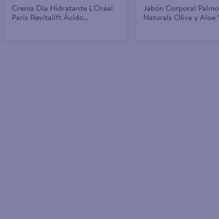
Crema Día Hidratante L'Oréal
Jabón Corporal Palmo
Paris Revitalift Ácido
Naturals Oliva y Aloe 
Hialurónico - 50 ml
Avena y Azúcar Moren
- 100g