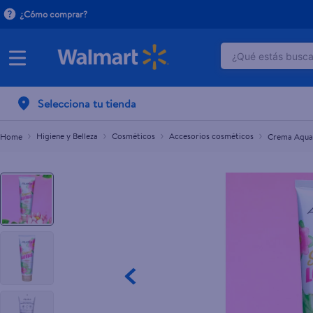
¿Cómo comprar?
¿Qué estás buscan
Crema Aquarius secret lotus - 250 ml
L.90.00
TÉRMINOS M
Selecciona tu tienda
1
.
crema do
2
.
herbal es
Higiene y Belleza
Cosméticos
Accesorios cosméticos
Crema Aquar
3
.
dove uv
4
.
ego
5
.
serums co
6
.
gillette v
7
.
dove
8
.
goodyear
9
.
pañales