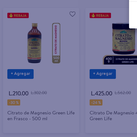
+ Agregar
+ Agregar
L.210.00
L.302.00
L.425.00
L.562.00
-
30 %
-
24 %
Citrato de Magnesio Green Life
Citrato De Magnesio
en Frasco - 500 ml
Green Life