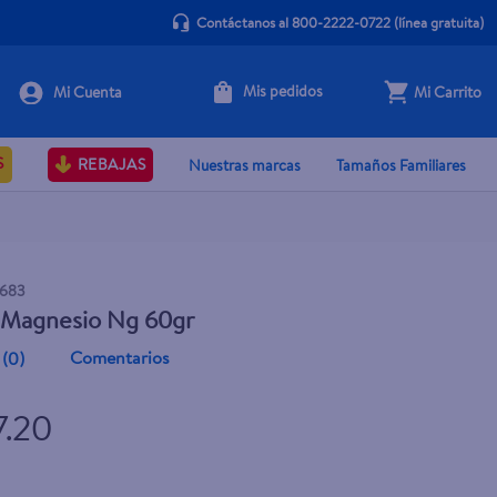
Contáctanos al 800-2222-0722
(línea gratuita)
Mis pedidos
Mi Carrito
+ Agregar
S
REBAJAS
Nuestras marcas
Tamaños Familiares
8683
o Magnesio Ng 60gr
Comentarios
(
0
)
7.20