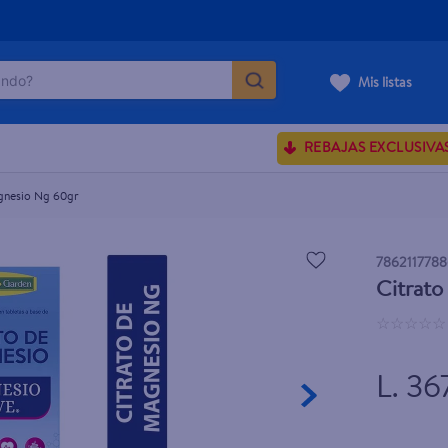
do?
Mis listas
ÁS BUSCADOS
REBAJAS EXCLUSIVA
sences
gnesio Ng 60gr
rporales dove
786211778
Citrat
enus
☆
☆
☆
☆
☆
L. 36