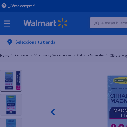
¿Cómo comprar?
¿Qué estás buscan
Citrato Magnesio Ng 60gr
L.367.20
TÉRMINOS M
Selecciona tu tienda
1
.
dove uv
2
.
herbal es
Farmacia
Vitaminas y Suplementos
Calcio y Minerales
Citrato Ma
3
.
ego
4
.
serums co
5
.
gillette v
6
.
dove
7
.
pañales
8
.
aceite
9
.
goodyear