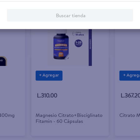
Buscar tienda
+ Agregar
+ Agreg
L.310.00
L.367.2
 400mg
Magnesio Citrato+Bisciglinato
Citrato 
Fitamin - 60 Cápsulas