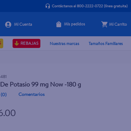
Contáctanos al 800-2222-0722
(línea gratuita)
Mis pedidos
Mi Carrito
+ Agregar
S
REBAJAS
Nuestras marcas
Tamaños Familiares
4481
 De Potasio 99 mg Now -180 g
Comentarios
(
0
)
6.00