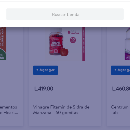
Buscar tienda
+ Agregar
+ Agreg
L.419.00
L.460.8
lementos
Vinagre Fitamin de Sidra de
Centrum 
e Heart
Manzana - 60 gomitas
Tab
es