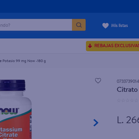
do?
Mis listas
ÁS BUSCADOS
REBAJAS EXCLUSIVA
ve serum
sences
e Potasio 99 mg Now -180 g
073373901
Citrato
rporales dove
☆
☆
☆
☆
☆
enus
L. 26