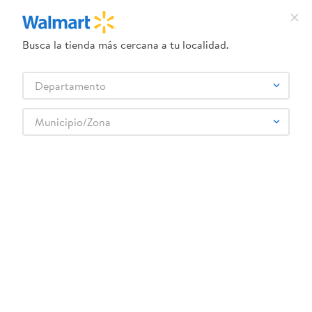
Busca la tienda más cercana a tu localidad.
¿Qué estás buscando?
Departamento
TÉRMINOS MÁS BUSCADOS
Selecciona tu tienda
1
.
crema dove serum
Municipio/Zona
Abarrotes
Enlatados y Conservas
Vegetales Enlatados
2
.
herbal essences
Jalapeño Entero En Escabeche - 220 g
3
.
dove uv
4
.
ego
5
.
serums corporales dove
6
.
gillette venus
:
7501017005000
7
.
dove
Jalapeño Entero En Escabeche - 220 g
8
.
goodyear
Comentarios
9
.
pañales