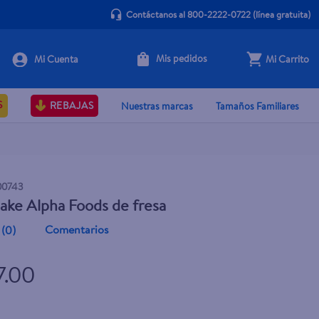
Contáctanos al 800-2222-0722
(línea gratuita)
Mis pedidos
Mi Carrito
+ Agregar
S
REBAJAS
Nuestras marcas
Tamaños Familiares
00743
ke Alpha Foods de fresa
Comentarios
(
0
)
7.00