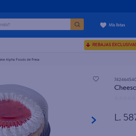
do?
Mis listas
ÁS BUSCADOS
REBAJAS EXCLUSIVA
ve serum
ake Alpha Foods de fresa
sences
74246454
Cheesca
rporales dove
☆
☆
☆
☆
☆
enus
L. 58