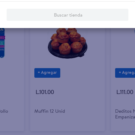
Buscar tienda
+ Agregar
+ Agreg
L.101.00
L.111.00
ollo
Muffin 12 Unid
Deditos 
Empaniza