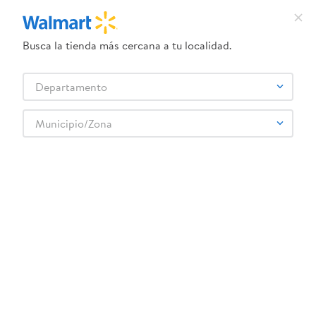
Busca la tienda más cercana a tu localidad.
¿Qué estás buscando?
Departamento
TÉRMINOS MÁS BUSCADOS
Selecciona tu tienda
1
.
dove uv
Municipio/Zona
Electrónica
Celulares
SAMSUNG
2
.
herbal essences
Celular Samsung S24 Plus 512GB
3
.
ego
Rebaja exclusiva en línea
4
.
serums corporales dove
5
.
gillette venus
6
.
dove
:
8806095392936
7
.
pañales
Celular Samsung S24 Plus 512GB
8
.
aceite
Comentarios
9
.
goodyear