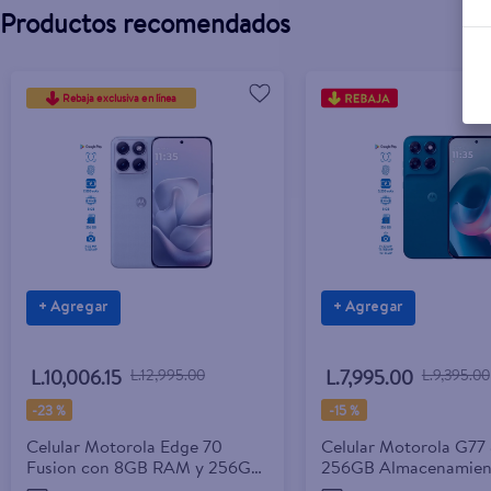
Productos recomendados
Rebaja exclusiva en línea
+ Agregar
+ Agregar
L.10,006.15
L.12,995.00
L.7,995.00
L.9,395.00
-
23 %
-
15 %
Celular Motorola Edge 70
Celular Motorola G77
Fusion con 8GB RAM y 256GB
256GB Almacenamien
Almacenamiento