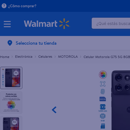
¿Cómo comprar?
¿Qué estás buscan
Celular Motorola G75 5G 8GB RAM 256GB Alma
TÉRMINOS M
Selecciona tu tienda
1
.
crema do
2
.
herbal es
Electrónica
Celulares
MOTOROLA
Celular Motorola G75 5G 8G
3
.
dove uv
4
.
ego
5
.
serums co
6
.
gillette v
7
.
dove
8
.
goodyear
9
.
pañales