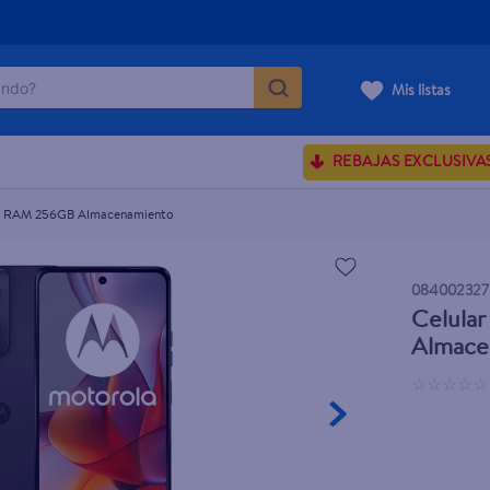
do?
Mis listas
cenamiento
ÁS BUSCADOS
REBAJAS EXCLUSIVA
ve serum
sences
B RAM 256GB Almacenamiento
084002327
Celula
rporales dove
Almace
enus
☆
☆
☆
☆
☆