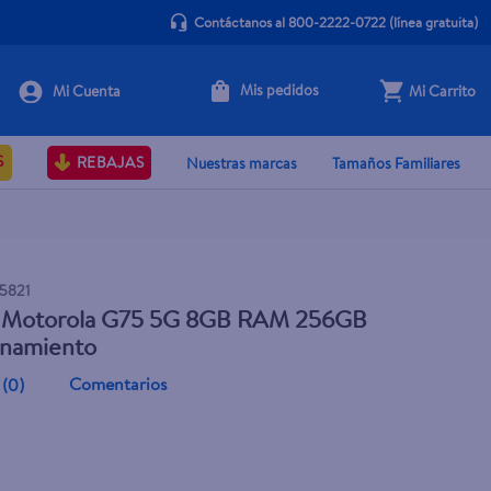
Contáctanos al 800-2222-0722
(línea gratuita)
Mis pedidos
Mi Carrito
Agotado
S
REBAJAS
Nuestras marcas
Tamaños Familiares
5821
r Motorola G75 5G 8GB RAM 256GB
namiento
Comentarios
(
0
)