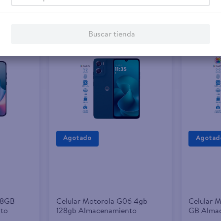
Buscar tienda
 8GB
Celular Motorola G06 4gb
Celular 
to
128gb Almacenamiento
GB Alma