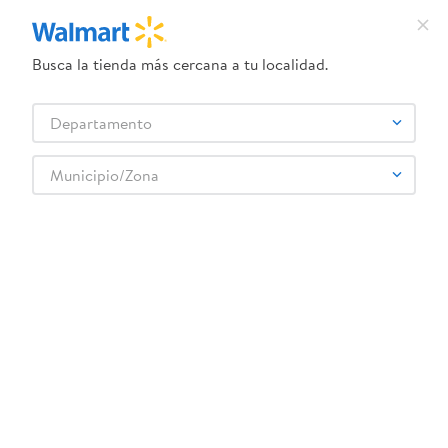
Busca la tienda más cercana a tu localidad.
¿Qué estás buscando?
Departamento
TÉRMINOS MÁS BUSCADOS
Selecciona tu tienda
1
.
crema dove serum
Municipio/Zona
Deportes
Montables, bicicletas y scooters
2
.
dove uv
Accesorios para bicicletas
Casco Bks de bicicleta para adultos
3
.
herbal essences
4
.
ego
5
.
serums corporales dove
6
.
gillette venus
:
7595624510293
7
.
pañales
Casco Bks de bicicleta para adultos
8
.
goodyear
Comentarios
9
.
dove