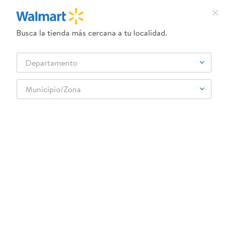
Busca la tienda más cercana a tu localidad.
Departamento
Descripción
Características
Municipio/Zona
Calcetin Disney Mickey Bebe 0 2 3pk  es el complemento ideal para 
el cuidado y confort de tu bebe. Pensado para acompanar cada 
etapa de crecimiento del pequeno de la casa, este producto ofrece la 
calidad y suavidad que tu bebe merece. Práctico para el día a día, es 
una elección inteligente para padres que buscan lo mejor para sus 
hijos. Cuida a tu bebe con productos Diseñados especialmente para 
su bienestar y tranquilidad.