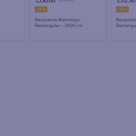
L.150.00
L.112.50
-
25 %
-
25 %
Recipiente Mainstays
Recipien
Rectangular - 3600 ml
Rectangu