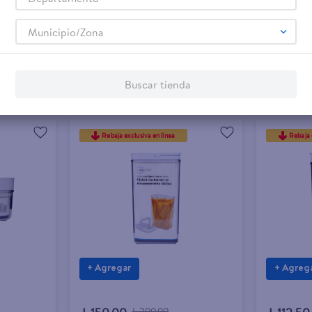
Municipio/Zona
Buscar tienda
Rebaja exclusiva en línea
Rebaja 
+ Agregar
+ Agreg
L.200.00