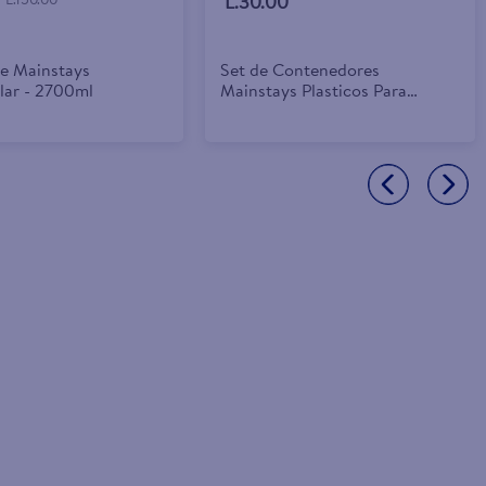
L.30.00
te Mainstays
Set de Contenedores
lar - 2700ml
Mainstays Plasticos Para
Comida en forma de Corazón -
3 Piezas