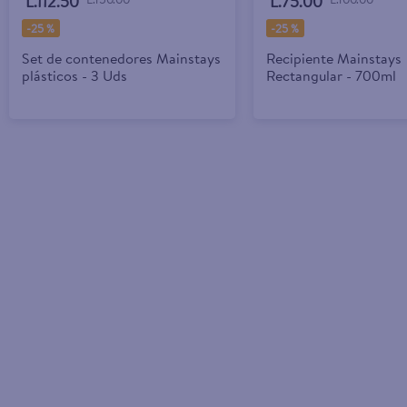
L.112.50
L.75.00
-
25 %
-
25 %
Set de contenedores Mainstays
Recipiente Mainstays
plásticos - 3 Uds
Rectangular - 700ml