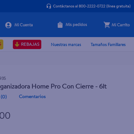
Contáctanos al 800-2222-0722
(línea gratuita)
Mis pedidos
Mi Carrito
+ Agregar
S
REBAJAS
Nuestras marcas
Tamaños Familiares
935
ganizadora Home Pro Con Cierre - 6lt
Comentarios
(
0
)
.00