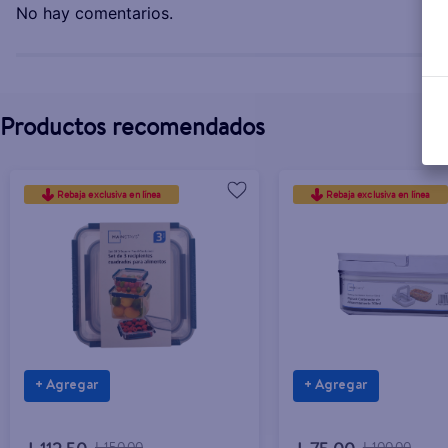
No hay comentarios.
Productos recomendados
Rebaja exclusiva en línea
Rebaja exclusiva en línea
+ Agregar
+ Agregar
L.150.00
L.100.00