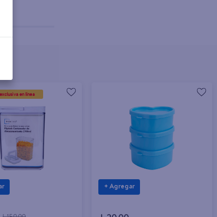
exclusiva en línea
ar
+ Agregar
L.150.00