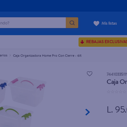
do?
Mis listas
ÁS BUSCADOS
REBAJAS EXCLUSIVA
ve serum
sences
arios
Caja Organizadora Home Pro Con Cierre - 6lt
7441033511
Caja Or
enus
☆
☆
☆
☆
☆
rporales dove
L. 95