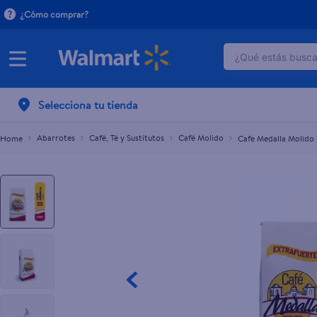
¿Cómo comprar?
¿Qué estás buscan
Cafe Medalla Molido Tradicional 208 g
L.61.50
TÉRMINOS M
Selecciona tu tienda
1
.
dove uv
2
.
herbal es
Abarrotes
Café, Té y Sustitutos
Café Molido
Cafe Medalla Molido 
3
.
ego
4
.
serums co
5
.
gillette v
6
.
dove
7
.
pañales
8
.
aceite
9
.
goodyear