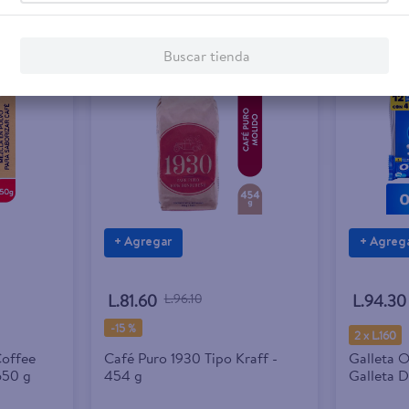
Buscar tienda
+ Agregar
+ Agreg
L.81.60
L.96.10
L.94.30
-
15 %
2 x L.160
offee
Café Puro 1930 Tipo Kraff -
Galleta 
650 g
454 g
Galleta 
Crema Sa