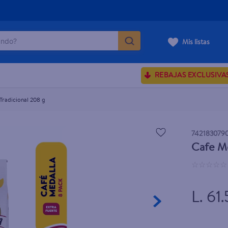
do?
Mis listas
ÁS BUSCADOS
REBAJAS EXCLUSIVA
sences
Tradicional 208 g
rporales dove
742183079
Cafe Me
enus
☆
☆
☆
☆
☆
L. 61