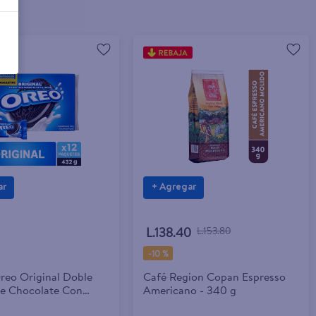
ar
+ Agregar
L.138.40
L.153.80
-
10 %
Oreo Original Doble
Café Region Copan Espresso
De Chocolate Con
Americano - 340 g
bor A Vainilla - 432g