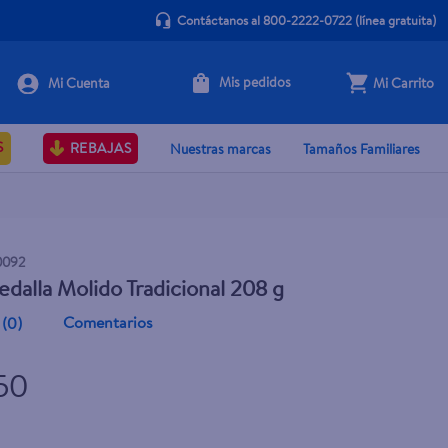
Contáctanos al 800-2222-0722
(línea gratuita)
Mis pedidos
Mi Carrito
+ Agregar
S
REBAJAS
Nuestras marcas
Tamaños Familiares
0092
dalla Molido Tradicional 208 g
Comentarios
(
0
)
.50