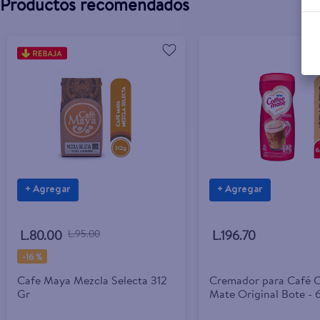
Productos recomendados
+ Agregar
+ Agregar
L.80.00
L.95.00
L.196.70
-
16 %
Cafe Maya Mezcla Selecta 312
Cremador para Café C
Gr
Mate Original Bote - 