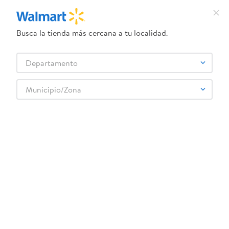
Busca la tienda más cercana a tu localidad.
¿Qué estás buscando?
Departamento
TÉRMINOS MÁS BUSCADOS
Selecciona tu tienda
1
.
crema dove serum
Municipio/Zona
Juguetes
Peluches y Muñecas
Barbies
2
.
herbal essences
Muñeca Brittany con caballo
3
.
dove uv
4
.
ego
5
.
serums corporales dove
6
.
gillette venus
:
6937620571402
7
.
dove
Muñeca Brittany con caballo
8
.
goodyear
Comentarios
9
.
pañales