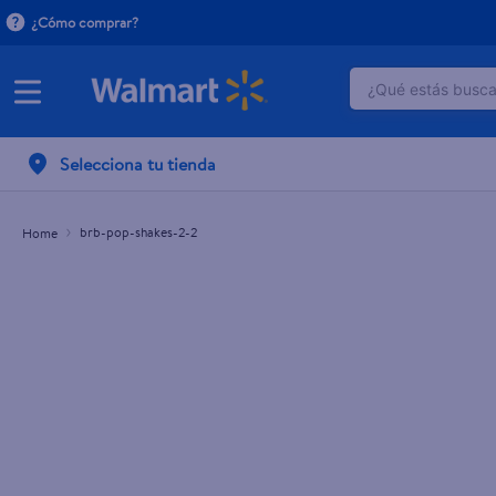
¿Cómo comprar?
¿Qué estás buscan
TÉRMINOS M
Selecciona tu tienda
1
.
herbal es
2
.
dove uv
brb-pop-shakes-2-2
3
.
crema do
4
.
ego
5
.
gillette v
6
.
serums co
7
.
dove
8
.
pañales
9
.
desodora