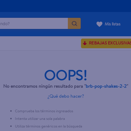
do?
Mis listas
ÁS BUSCADOS
REBAJAS EXCLUSIVA
sences
ve serum
OOPS!
No encontramos ningún resultado para "
brb-pop-shakes-2-2
"
enus
¿Qué debo hacer?
rporales dove
Comprueba los términos ingresados
Intenta utilizar una sola palabra
Utiliza términos genéricos en la búsqueda
nte dove