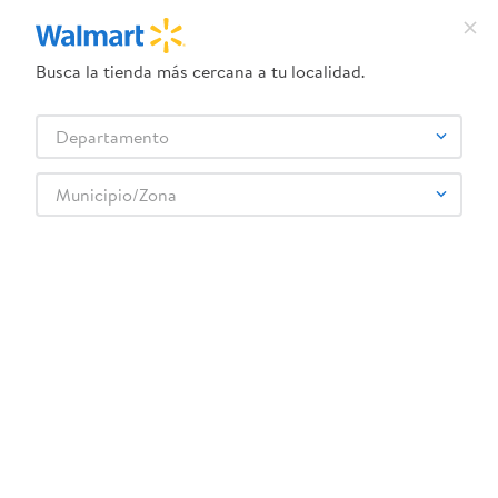
Busca la tienda más cercana a tu localidad.
¿Qué estás buscando?
Departamento
TÉRMINOS MÁS BUSCADOS
Selecciona tu tienda
1
.
dove uv
Municipio/Zona
Ropa y Zapatería
Ropa Para Niños
2
.
herbal essences
Ropa Interior y Pijamas de Niños
Boxer Nino 1037 16 Surtido
3
.
ego
4
.
serums corporales dove
5
.
gillette venus
6
.
dove
:
0708559075875
7
.
pañales
Boxer Nino 1037 16 Surtido
8
.
aceite
Comentarios
9
.
goodyear