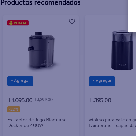
Productos recomendados
+ Agregar
+ Agregar
L.1,095.00
L.1,399.00
L.395.00
-
22 %
Extractor de Jugo Black and
Molino para café en g
Decker de 400W
Durabrand - capacida