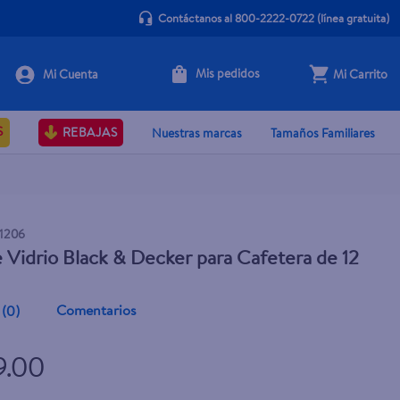
Contáctanos al 800-2222-0722
(línea gratuita)
Mis pedidos
Mi Carrito
+ Agregar
S
REBAJAS
Nuestras marcas
Tamaños Familiares
1206
e Vidrio Black & Decker para Cafetera de 12
Comentarios
(
0
)
9.00