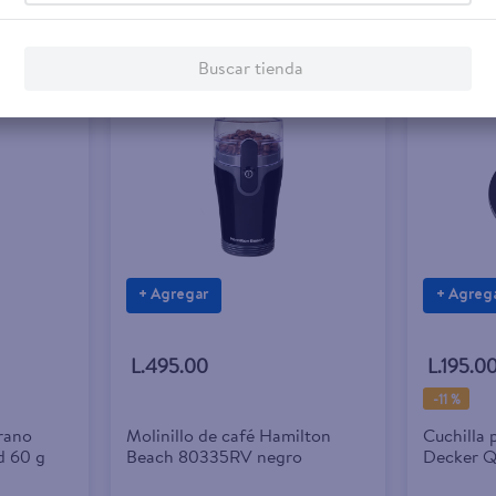
Buscar tienda
+ Agregar
+ Agreg
L.495.00
L.195.0
-
11 %
rano
Molinillo de café Hamilton
Cuchilla 
d 60 g
Beach 80335RV negro
Decker Q
FusionBl