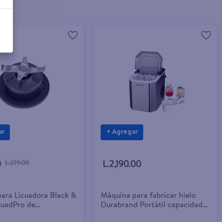
ar
+ Agregar
0
L.219.00
L.2,190.00
para Licuadora Black &
Máquina para fabricar hielo
uadPro de
Durabrand Portátil capacidad
ade
12 kg