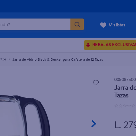
do?
2 Tazas
Mis listas
ÁS BUSCADOS
REBAJAS EXCLUSIVA
sences
ntos
Jarra de Vidrio Black & Decker para Cafetera de 12 Tazas
rporales dove
005087500
Jarra d
enus
Tazas
☆
☆
☆
☆
☆
L. 27