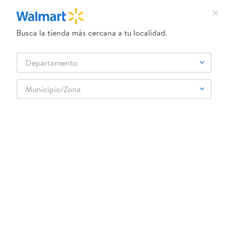
Busca la tienda más cercana a tu localidad.
¿Qué estás buscando?
Departamento
TÉRMINOS MÁS BUSCADOS
Selecciona tu tienda
1
.
crema dove serum
Municipio/Zona
Jugos y Bebidas
Energizantes e Hidratantes
Energizante
2
.
dove uv
Bebida Energetica Raptor Lata - 473 ml
3
.
herbal essences
4
.
ego
5
.
serums corporales dove
6
.
gillette venus
:
7406189003741
7
.
pañales
Bebida Energetica Raptor Lata - 473 ml
8
.
goodyear
Comentarios
☆
☆
☆
☆
☆
(
0
)
9
.
dove