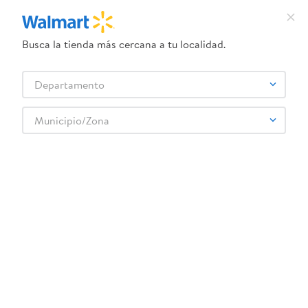
Busca la tienda más cercana a tu localidad.
¿Qué estás buscando?
Departamento
TÉRMINOS MÁS BUSCADOS
Selecciona tu tienda
1
.
crema dove serum
Municipio/Zona
Jugos y Bebidas
Jugos y Néctares
Jugo de Frutas
2
.
herbal essences
Bebida Bio Aloe Vera -500 ml
3
.
dove uv
4
.
ego
5
.
serums corporales dove
6
.
gillette venus
:
7445072004366
7
.
dove
Bebida Bio Aloe Vera -500 ml
8
.
goodyear
Comentarios
9
.
pañales