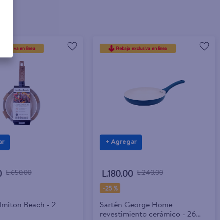
exclusiva en línea
Rebaja exclusiva en línea
ar
+ Agregar
0
L.650.00
L.180.00
L.240.00
-
25 %
lmiton Beach - 2
Sartén George Home
revestimiento cerámico - 26