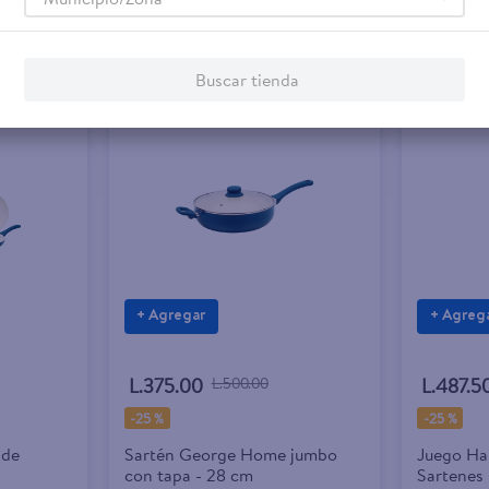
Buscar tienda
Rebaja exclusiva en línea
Rebaja 
+ Agregar
+ Agreg
L.375.00
L.500.00
L.487.5
-
25 %
-
25 %
 de
Sartén George Home jumbo
Juego Ha
con tapa - 28 cm
Sartenes