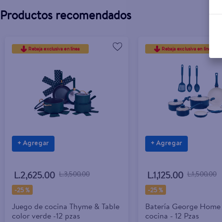
Productos recomendados
Rebaja exclusiva en línea
Rebaja exclusiva en línea
+ Agregar
+ Agregar
L.2,625.00
L.3,500.00
L.1,125.00
L.1,500.00
-
25 %
-
25 %
Juego de cocina Thyme & Table
Batería George Home
color verde -12 pzas
cocina - 12 Pzas