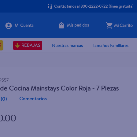
Contáctanos al 800-2222-0722
(línea gratuita)
Mis pedidos
Mi Carrito
+ Agregar
S
REBAJAS
Nuestras marcas
Tamaños Familiares
9557
 de Cocina Mainstays Color Roja - 7 Piezas
Comentarios
(
0
)
0.00