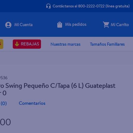
Contáctanos al 800-2222-0722
(línea gratuita)
Mis pedidos
Mi Carrito
+ Agregar
S
REBAJAS
Nuestras marcas
Tamaños Familiares
9536
o Swing Pequeño C/Tapa (6 L) Guateplast
r 0
Comentarios
(
0
)
5.00