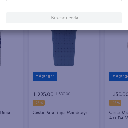
Buscar tienda
Rebaja exclusiva en línea
Rebaja 
+ Agregar
+ Agreg
L.225.00
L.300.00
L.150.0
-
25 %
-
25 %
 Ropa
Cesto Para Ropa MainStays
Cesta Ma
Asa De 