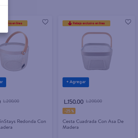
exclusiva en línea
Rebaja exclusiva en línea
ar
+ Agregar
0
L.200.00
L.150.00
L.200.00
-
25 %
inStays Redonda Con
Cesta Cuadrada Con Asa De
Madera
Madera