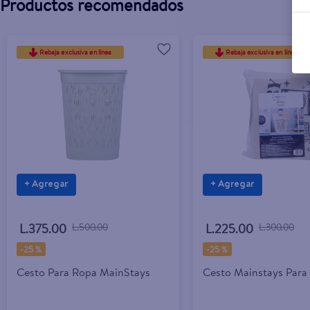
Productos recomendados
Rebaja exclusiva en línea
Rebaja exclusiva en línea
+ Agregar
+ Agregar
L.375.00
L.500.00
L.225.00
L.300.00
-
25 %
-
25 %
Cesto Para Ropa MainStays
Cesto Mainstays Para