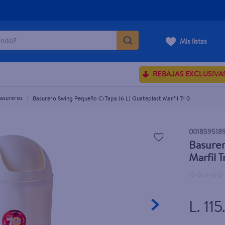
do?
arfil Tr 0
Mis listas
ÁS BUSCADOS
REBAJAS EXCLUSIVA
ve serum
Basureros
Basurero Swing Pequeño C/Tapa (6 L) Guateplast Marfil Tr 0
sences
001859518
Basurer
rporales dove
Marfil T
enus
☆
☆
☆
☆
☆
L. 11