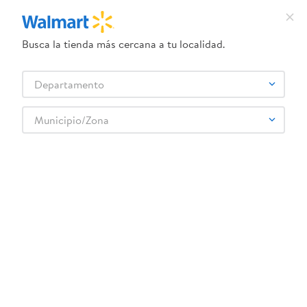
Busca la tienda más cercana a tu localidad.
¿Qué estás buscando?
Departamento
TÉRMINOS MÁS BUSCADOS
Selecciona tu tienda
1
.
dove uv
Municipio/Zona
Higiene y Belleza
Cuidado del cabello
Acondicionador
2
.
herbal essences
Base Revlon Colorstay True Beig320 30Ml
3
.
ego
4
.
serums corporales dove
5
.
gillette venus
6
.
dove
:
0309974677080
7
.
pañales
Base Revlon Colorstay True Beig320 30Ml
8
.
aceite
Comentarios
☆
☆
☆
☆
☆
(
0
)
9
.
goodyear