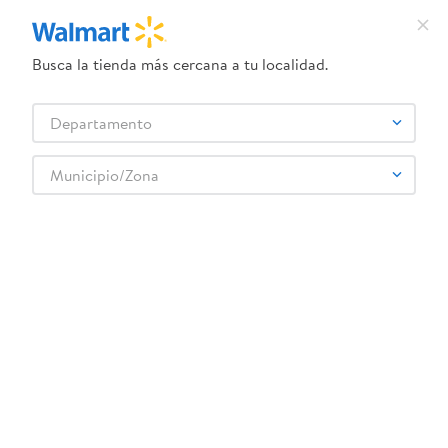
Busca la tienda más cercana a tu localidad.
¿Qué estás buscando?
Departamento
TÉRMINOS MÁS BUSCADOS
Selecciona tu tienda
1
.
crema dove serum
Municipio/Zona
Higiene y Belleza
Cosméticos
Polvos compactos
2
.
herbal essences
Base Revlon Colorstay Cover Matte - 30 g
3
.
dove uv
4
.
ego
5
.
serums corporales dove
6
.
gillette venus
:
0309970107970
7
.
dove
Base Revlon Colorstay Cover Matte - 30 g
8
.
goodyear
Comentarios
9
.
pañales