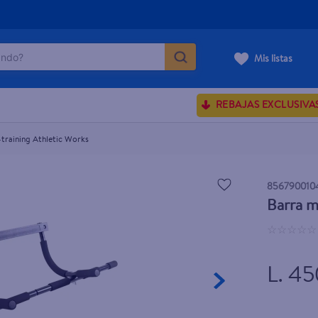
do?
Mis listas
ÁS BUSCADOS
REBAJAS EXCLUSIVA
ve serum
sences
-training Athletic Works
856790010
Barra m
rporales dove
☆
☆
☆
☆
☆
enus
L. 45