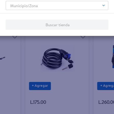
Municipio/Zona
Buscar tienda
+ Agregar
+ Agreg
L.175.00
L.260.0