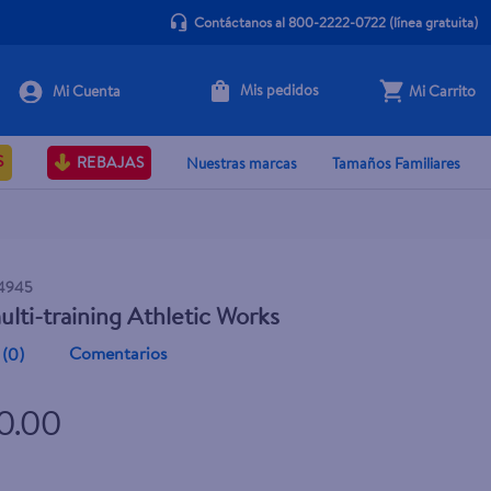
Contáctanos al 800-2222-0722
(línea gratuita)
Mis pedidos
Mi Carrito
+ Agregar
S
REBAJAS
Nuestras marcas
Tamaños Familiares
4945
ulti-training Athletic Works
Comentarios
(
0
)
0.00