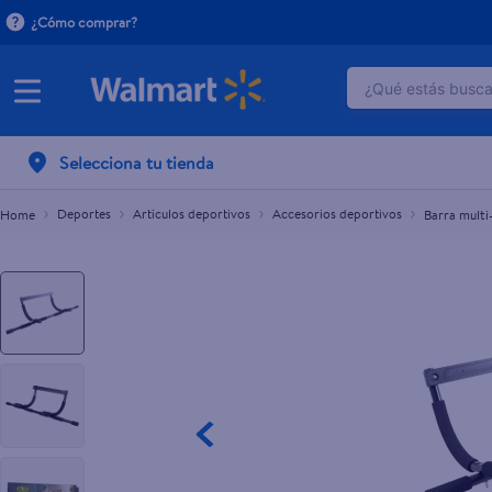
¿Cómo comprar?
¿Qué estás buscan
Barra multi-training Athletic Works
L.450.00
TÉRMINOS M
Selecciona tu tienda
1
.
crema do
2
.
herbal es
Deportes
Artículos deportivos
Accesorios deportivos
Barra multi
3
.
dove uv
4
.
ego
5
.
serums co
6
.
gillette v
7
.
dove
8
.
goodyear
9
.
pañales