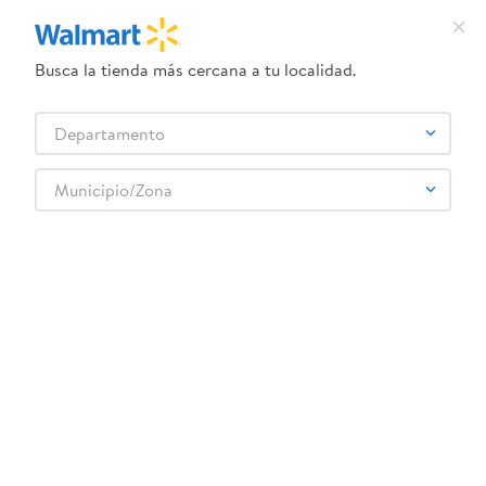
Busca la tienda más cercana a tu localidad.
¿Qué estás buscando?
Departamento
TÉRMINOS MÁS BUSCADOS
Selecciona tu tienda
1
.
herbal essences
Municipio/Zona
Abarrotes
Salsa, Aderezos y Vinagre
Cátsup y Mostaza
2
.
dove uv
Salsa Barilla Olive Mediterranee - 400 g
3
.
crema dove serum
4
.
ego
5
.
gillette venus
6
.
serums corporales dove
:
8076809513708
7
.
dove
Salsa Barilla Olive Mediterranee - 400 g
8
.
pañales
Comentarios
9
.
desodorante dove