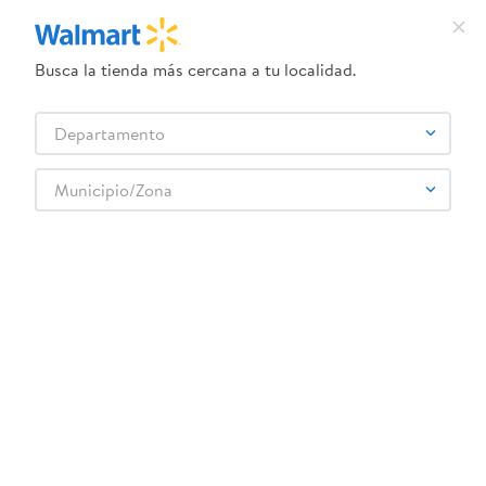
Busca la tienda más cercana a tu localidad.
¿Qué estás buscando?
Departamento
TÉRMINOS MÁS BUSCADOS
Selecciona tu tienda
1
.
crema dove serum
Municipio/Zona
Higiene y Belleza
Cuidado Facial
Tratamientos faciales
2
.
herbal essences
Bandas Biore Mens Characoal 6 Ea
3
.
dove uv
4
.
ego
5
.
gillette venus
6
.
serums corporales dove
:
0019100263796
7
.
dove
Bandas Biore Mens Characoal 6 Ea
8
.
pañales
Comentarios
9
.
aceite