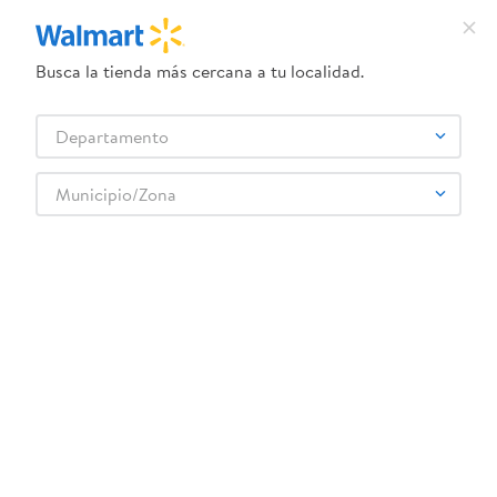
Busca la tienda más cercana a tu localidad.
¿Qué estás buscando?
Departamento
TÉRMINOS MÁS BUSCADOS
Selecciona tu tienda
1
.
crema dove serum
Municipio/Zona
2
.
herbal essences
bandana-para-mascota-argentina-1
3
.
dove uv
OOPS!
4
.
ego
5
.
serums corporales dove
No encontramos ningún resultado para
"
bandana-para-mascota-argentina-1
"
6
.
gillette venus
¿Qué debo hacer?
7
.
dove
8
.
goodyear
Comprueba los términos ingresados
Intenta utilizar una sola palabra
9
.
pañales