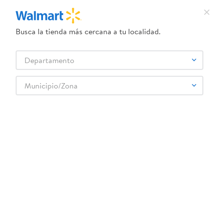
Busca la tienda más cercana a tu localidad.
¿Qué estás buscando?
Departamento
TÉRMINOS MÁS BUSCADOS
Selecciona tu tienda
1
.
herbal essences
Municipio/Zona
Deportes
Deportes de Equipo
Baloncesto
2
.
dove uv
Balón Wilson de Basket Tribute Lk No.7
3
.
crema dove serum
4
.
ego
5
.
gillette venus
6
.
serums corporales dove
:
0097512737524
7
.
dove
Balón Wilson de Basket Tribute Lk No.7
8
.
pañales
Comentarios
9
.
desodorante dove