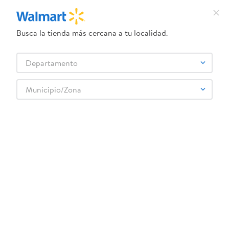
Busca la tienda más cercana a tu localidad.
¿Qué estás buscando?
Departamento
TÉRMINOS MÁS BUSCADOS
Selecciona tu tienda
1
.
crema dove serum
Municipio/Zona
Artículos para el hogar
Organización y Almacenamiento
2
.
herbal essences
Accesorios Lavanderia
Balde Home Pro con tapa transparente - 18 L
3
.
dove uv
4
.
ego
5
.
serums corporales dove
6
.
gillette venus
:
7441033505729
7
.
dove
Balde Home Pro con tapa transparente - 18
8
.
goodyear
L
9
.
pañales