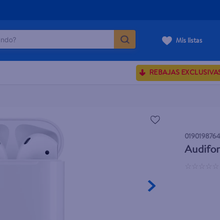
do?
Mis listas
ÁS BUSCADOS
REBAJAS EXCLUSIVA
ve serum
sences
019019876
rporales dove
Audifon
enus
☆
☆
☆
☆
☆