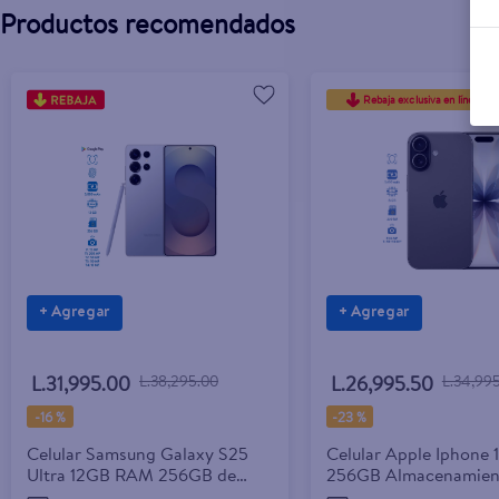
Productos recomendados
Rebaja exclusiva en línea
+ Agregar
+ Agregar
L.31,995.00
L.38,295.00
L.26,995.50
L.34,99
-
16 %
-
23 %
Celular Samsung Galaxy S25
Celular Apple Iphone 
Ultra 12GB RAM 256GB de
256GB Almacenamien
almacenamiento