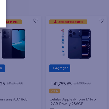
exclusiva en línea
Rebaja exclusiva en línea
ar
+ Agregar
.25
L.15,395.00
L.41,755.65
L.47,995.00
-
13 %
Samsung A37 8gb
Celular Apple iPhone 17 Pro
12GB RAM y 256GB
Almacenamiento colores