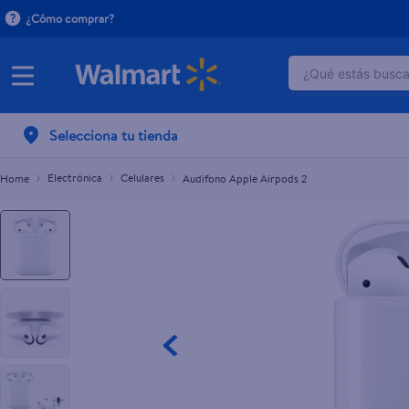
¿Cómo comprar?
¿Qué estás buscan
Audifono Apple Airpods 2
TÉRMINOS M
Selecciona tu tienda
1
.
crema do
2
.
herbal es
Electrónica
Celulares
Audifono Apple Airpods 2
3
.
dove uv
4
.
ego
5
.
serums co
6
.
gillette v
7
.
dove
8
.
goodyear
9
.
pañales