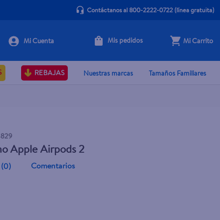
Contáctanos al 800-2222-0722
(línea gratuita)
Mis pedidos
Mi Carrito
Agotado
S
REBAJAS
Nuestras marcas
Tamaños Familiares
4829
o Apple Airpods 2
Comentarios
(
0
)