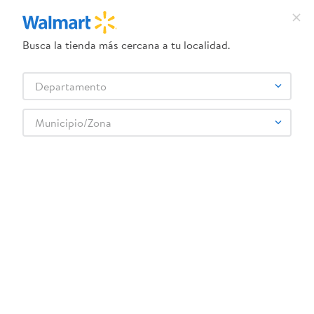
Busca la tienda más cercana a tu localidad.
¿Qué estás buscando?
Departamento
TÉRMINOS MÁS BUSCADOS
Selecciona tu tienda
1
.
crema dove serum
Municipio/Zona
2
.
herbal essences
3
.
dove uv
4
.
ego
5
.
serums corporales dove
6
.
gillette venus
7
.
dove
8
.
goodyear
9
.
pañales